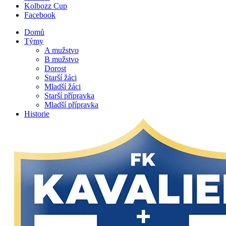
Kolbozz Cup
Facebook
Domů
Týmy
A mužstvo
B mužstvo
Dorost
Starší žáci
Mladší žáci
Starší přípravka
Mladší přípravka
Historie