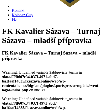
Kontakt
Kolbozz Cup
FB
FK Kavalier Sázava – Turnaj
Sázava – mladší přípravka
FK Kavalier Sázava – Turnaj Sázava – mladší
přípravka
Warning
: Undefined variable $abbreviate_teams in
/data/f/f/ff607c34-037f-4971-abd7-
ba1faaf14835/fksazava.online/web/wp-
content/themes/bigslam/plugins/sportspress/template/event-
logos-inline.php
on line
39
Warning
: Undefined variable $abbreviate_teams in
/data/f/f/ff607c34-037f-4971-abd7-
ba1faaf14835/fksazava.online/web/wp-