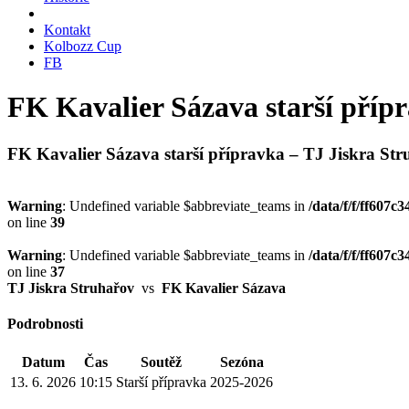
Kontakt
Kolbozz Cup
FB
FK Kavalier Sázava starší příp
FK Kavalier Sázava starší přípravka – TJ Jiskra St
Warning
: Undefined variable $abbreviate_teams in
/data/f/f/ff607
on line
39
Warning
: Undefined variable $abbreviate_teams in
/data/f/f/ff607
on line
37
TJ Jiskra Struhařov
vs
FK Kavalier Sázava
Podrobnosti
Datum
Čas
Soutěž
Sezóna
13. 6. 2026
10:15
Starší přípravka
2025-2026