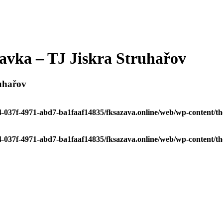
ravka – TJ Jiskra Struhařov
ruhařov
c34-037f-4971-abd7-ba1faaf14835/fksazava.online/web/wp-content/th
c34-037f-4971-abd7-ba1faaf14835/fksazava.online/web/wp-content/th